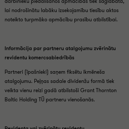
darbinieku piedalīšanos apmācībās tiek saglabāta,
lai nodrošinātu labāku izsekojamību tiesību aktos
noteikto turpmāko apmācību prasību atbilstībai.
Informācija par partneru atalgojumu zvērinātu
revidentu komercsabiedrībās
Partneri (īpašnieki) saņem fiksētu ikmēneša
atalgojumu. Peļņas sadale dividenžu formā tiek
veikta vienu reizi gadā atbilstoši Grant Thornton
Baltic Holding TÜ partneru vienošanās.
Revidenta vai zvērinātu revidentu