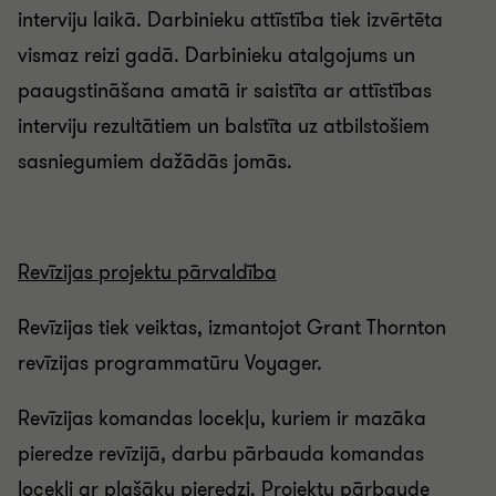
interviju laikā. Darbinieku attīstība tiek izvērtēta
vismaz reizi gadā. Darbinieku atalgojums un
paaugstināšana amatā ir saistīta ar attīstības
interviju rezultātiem un balstīta uz atbilstošiem
sasniegumiem dažādās jomās.
Revīzijas projektu pārvaldība
Revīzijas tiek veiktas, izmantojot Grant Thornton
revīzijas programmatūru Voyager.
Revīzijas komandas locekļu, kuriem ir mazāka
pieredze revīzijā, darbu pārbauda komandas
locekļi ar plašāku pieredzi. Projektu pārbaude