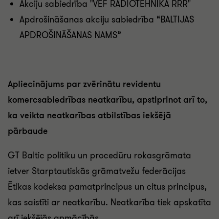
Akciju sabiedrība "VEF RADIOTEHNIKA RRR"
Apdrošināšanas akciju sabiedrība “BALTIJAS
APDROŠINĀŠANAS NAMS”
Apliecinājums par zvērinātu revidentu
komercsabiedrības neatkarību, apstiprinot arī to,
ka veikta neatkarības atbilstības iekšējā
pārbaude
GT Baltic politiku un procedūru rokasgrāmata
ietver Starptautiskās grāmatvežu federācijas
Ētikas kodeksa pamatprincipus un citus principus,
kas saistīti ar neatkarību. Neatkarība tiek apskatīta
arī iekšējās apmācībās.