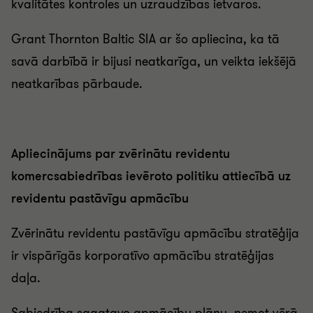
kvalitātes kontroles un uzraudzības ietvaros.
Grant Thornton Baltic SIA ar šo apliecina, ka tā
savā darbībā ir bijusi neatkarīga, un veikta iekšējā
neatkarības pārbaude.
Apliecinājums par zvērinātu revidentu
komercsabiedrības ievēroto politiku attiecībā uz
revidentu pastāvīgu apmācību
Zvērinātu revidentu pastāvīgu apmācību stratēģija
ir vispārīgās korporatīvo apmācību stratēģijas
daļa.