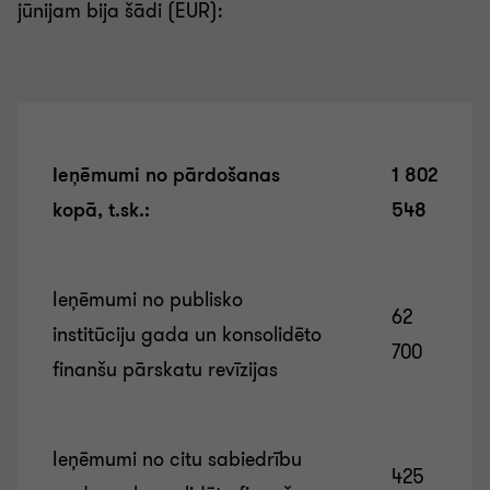
jūnijam bija šādi (EUR):
Ieņēmumi no pārdošanas
1 802
kopā, t.sk.:
548
Ieņēmumi no publisko
62
institūciju gada un konsolidēto
700
finanšu pārskatu revīzijas
Ieņēmumi no citu sabiedrību
425