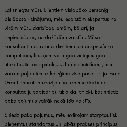
Lai sniegtu mūsu klientiem vislabāko personīgi
pielāgoto risinājumu, mēs iesaistām ekspertus no
visām mūsu darbības jomām, kā arī, ja
nepieciešams, no dažādām valstīm. Mūsu
konsultanti nodrošina klientiem jomai specifisku
kompetenci, kas ņem vērā gan vietējos, gan
starptautiskos apstākļus. Ja nepieciešams, mēs
varam paļauties uz kolēģiem visā pasaulē, jo esam
Grant Thornton revīzijas un uzņēmējdarbības
konsultāciju sabiedrību tīkla dalībnieki, kas sniedz
pakalpojumus vairāk nekā 135 valstīs.
Sniedz pakalpojumus, mēs ievērojam starptautiski
pieņemtus standartus un labās prakses principus.