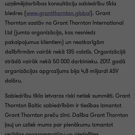
uzņēmējdarbības konsultāciju sabiedrību tīkla
biedres (
www.grantthornton.global
). Grant
Thornton sastāv no Grant Thornton International
Ltd (jumta organizācija, kas nesniedz
pakalpojumus klientiem) un neatkarīgām
dalībfirmām vairāk nekā 135 valstīs. Organizācijā
strādā vairāk nekā 50 000 darbinieku. 2017. gadā
organizācijas apgrozījums bija 4,8 miljardi ASV
dolāru.
Sabiedrību tīkla ietvaros riski netiek summēti. Grant
Thornton Baltic sabiedrībām ir tiesības izmantot
Grant Thornton preču zīmi. Dalība Grant Thornton
ļauj un uzliek mums par pienākumu izmantot
revīzijas programmatūru un piedalīties