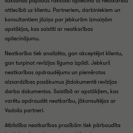
sākšanas papildus rakstiski apliecina to neatkarību
attiecībā uz klientu. Partneriem, darbiniekiem un
konsultantiem jāziņo par jebkurām izmaiņām
apstākļos, kas saistīti ar neatkarības
apliecinājumu.
Neatkarība tiek analizēta, gan akceptējot klientu,
gan turpinot revīzijas līguma izpildi. Jebkurš
neatkarības apdraudējums un piemērotos
aizsardzības pasākumus jādokumentē revīzijas
darba dokumentos. Saistībā ar apstākļiem, kas
varētu apdraudēt neatkarību, jākonsultējas ar
Vadošo partneri.
Atbilstība neatkarības prasībām tiek pārbaudīta