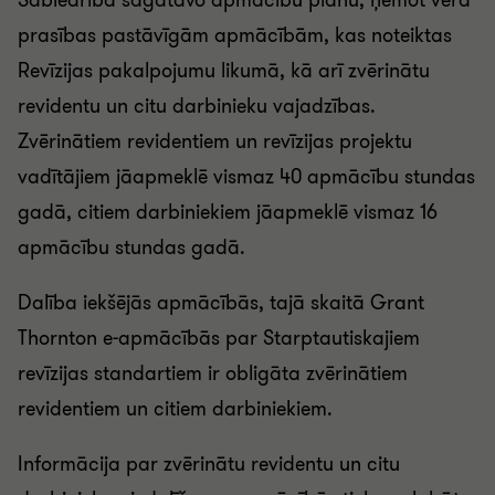
Sabiedrība sagatavo apmācību plānu, ņemot vērā
prasības pastāvīgām apmācībām, kas noteiktas
Revīzijas pakalpojumu likumā, kā arī zvērinātu
revidentu un citu darbinieku vajadzības.
Zvērinātiem revidentiem un revīzijas projektu
vadītājiem jāapmeklē vismaz 40 apmācību stundas
gadā, citiem darbiniekiem jāapmeklē vismaz 16
apmācību stundas gadā.
Dalība iekšējās apmācībās, tajā skaitā Grant
Thornton e-apmācībās par Starptautiskajiem
revīzijas standartiem ir obligāta zvērinātiem
revidentiem un citiem darbiniekiem.
Informācija par zvērinātu revidentu un citu