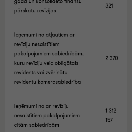
gada un konsolidēto finanšu
321
pārskatu revīzijas
Ieņēmumi no atļautiem ar
revīziju nesaistītiem
pakalpojumiem sabiedrībām,
2 370
kuru revīziju veic obligātais
revidents vai zvērinātu
revidentu komercsabiedrība
Ieņēmumi no ar revīziju
1 312
nesaistītiem pakalpojumiem
157
citām sabiedrībām