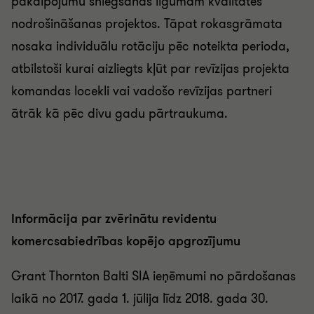
pakalpojumu sniegšanas ilgumam kvalitātes
nodrošināšanas projektos. Tāpat rokasgrāmata
nosaka individuālu rotāciju pēc noteikta perioda,
atbilstoši kurai aizliegts kļūt par revīzijas projekta
komandas locekli vai vadošo revīzijas partneri
ātrāk kā pēc divu gadu pārtraukuma.
Informācija par zvērinātu revidentu
komercsabiedrības kopējo apgrozījumu
Grant Thornton Balti SIA ieņēmumi no pārdošanas
laikā no 2017. gada 1. jūlija līdz 2018. gada 30.