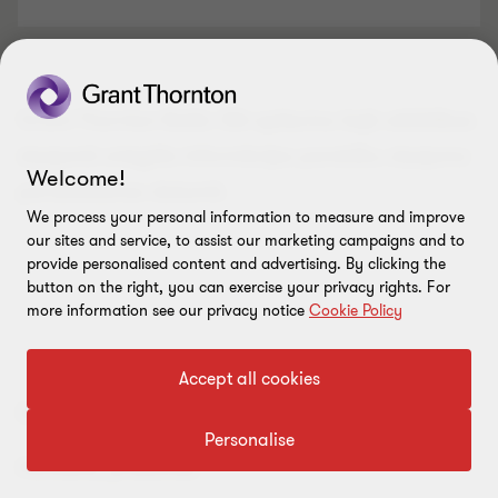
Grant Thornton Baltic SIA apliecina šajā atklātības
ziņojumā sniegtās informācijas pareizību ziņojuma
Welcome!
parakstīšanas datumā
.
We process your personal information to measure and improve
our sites and service, to assist our marketing campaigns and to
provide personalised content and advertising. By clicking the
button on the right, you can exercise your privacy rights. For
more information see our privacy notice
Cookie Policy
Accept all cookies
Dainis Tunsts
Personalise
Partneris, prokūrists