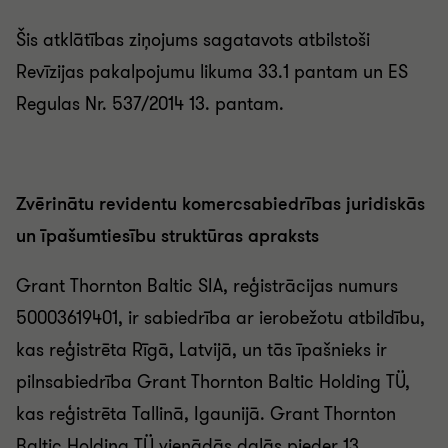
Šis atklātības ziņojums sagatavots atbilstoši
Revīzijas pakalpojumu likuma 33.1 pantam un ES
Regulas Nr. 537/2014 13. pantam.
Zvērinātu revidentu komercsabiedrības juridiskās
un īpašumtiesību struktūras apraksts
Grant Thornton Baltic SIA, reģistrācijas numurs
50003619401, ir sabiedrība ar ierobežotu atbildību,
kas reģistrēta Rīgā, Latvijā, un tās īpašnieks ir
pilnsabiedrība Grant Thornton Baltic Holding TÜ,
kas reģistrēta Tallinā, Igaunijā. Grant Thornton
Baltic Holding TÜ vienādās daļās pieder 13