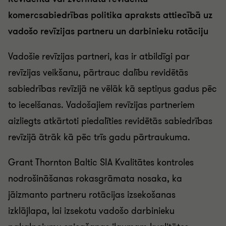
komercsabiedrības politika apraksts attiecībā uz
vadošo revīzijas partneru un darbinieku rotāciju
Vadošie revīzijas partneri, kas ir atbildīgi par
revīzijas veikšanu, pārtrauc dalību revidētās
sabiedrības revīzijā ne vēlāk kā septiņus gadus pēc
to iecelšanas. Vadošajiem revīzijas partneriem
aizliegts atkārtoti piedalīties revidētās sabiedrības
revīzijā ātrāk kā pēc trīs gadu pārtraukuma.
Grant Thornton Baltic SIA Kvalitātes kontroles
nodrošināšanas rokasgrāmata nosaka, ka
jāizmanto partneru rotācijas izsekošanas
izklājlapa, lai izsekotu vadošo darbinieku