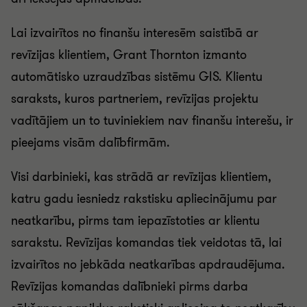
Lai izvairītos no finanšu interesēm saistībā ar
revīzijas klientiem, Grant Thornton izmanto
automātisko uzraudzības sistēmu GIS. Klientu
saraksts, kuros partneriem, revīzijas projektu
vadītājiem un to tuviniekiem nav finanšu interešu, ir
pieejams visām dalībfirmām.
Visi darbinieki, kas strādā ar revīzijas klientiem,
katru gadu iesniedz rakstisku apliecinājumu par
neatkarību, pirms tam iepazīstoties ar klientu
sarakstu. Revīzijas komandas tiek veidotas tā, lai
izvairītos no jebkāda neatkarības apdraudējuma.
Revīzijas komandas dalībnieki pirms darba