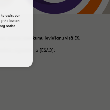
to assist our
ng the button
acy notice
edz vienotu noteikumu ieviešanu visā ES.
īstības organizācija (ESAO):