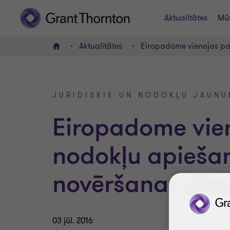
Aktualitātes
Mūs
Aktualitātes
Eiropadome vienojas pa
UZ SĀKUMU
JURIDISKIE UN NODOKĻU JAUNU
Eiropadome vie
nodokļu apieša
novēršanas dire
03 jūl. 2016