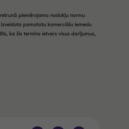
r pretrunā piemērojamo nodokļu normu
av izveidota pamatotu komerciālu iemeslu
īts, ka šis termins ietvers visus darījumus,