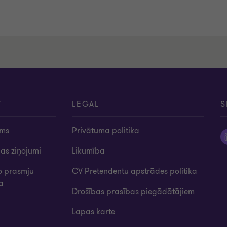
T
LEGAL
S
ums
Privātuma politika
bas ziņojumi
Likumība
o prasmju
CV Pretendentu apstrādes politika
ba
Drošības prasības piegādātājiem
Lapas karte