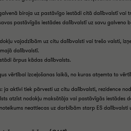
venā biroja uz pastāvīgo iestādi citā dalībvalstī vai tr
vas pastāvīgās iestādes dalībvalstī uz savu galveno bir
kļu vajadzībām uz citu dalībvalsti vai trešo valsti, iz
rmajā dalībvalstī.
stādi ārpus kādas dalībvalsts.
gus vērtībai izceļošanas laikā, no kuras atņemta to vēr
: ja aktīvi tiek pārvesti uz citu dalībvalsti, rezidence 
lsts atzīst nodokļu maksātāja vai pastāvīgās iestādes dal
noteikums neattiecas uz darbībām starp ES dalībvalsti u