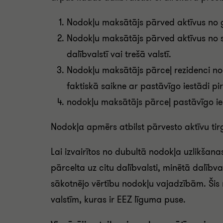
Nodokļu maksātājs pārved aktīvus no gal
Nodokļu maksātājs pārved aktīvus no sa
dalībvalstī vai trešā valstī.
Nodokļu maksātājs pārceļ rezidenci nodo
faktiskā saikne ar pastāvīgo iestādi pi
nodokļu maksātājs pārceļ pastāvīgo ie
Nodokļa apmērs atbilst pārvesto aktīvu tir
Lai izvairītos no dubultā nodokļa uzlikšanas
pārcelta uz citu dalībvalsti, minētā dalībva
sākotnējo vērtību nodokļu vajadzībām. Šis 
valstīm, kuras ir EEZ līguma puse.