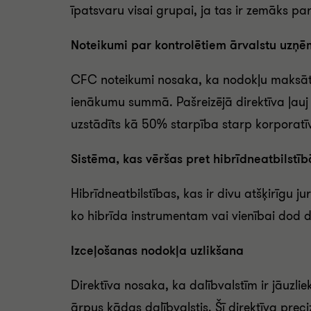
īpatsvaru visai grupai, ja tas ir zemāks p
Noteikumi par kontrolētiem ārvalstu uz
CFC noteikumi nosaka, ka nodokļu maksātā
ienākumu summā. Pašreizējā direktīva ļauj da
uzstādīts kā 50% starpība starp korporatī
Sistēma, kas vēršas pret hibrīdneatbilstī
Hibrīdneatbilstības, kas ir divu atšķirīgu j
ko hibrīda instrumentam vai vienībai dod dal
Izceļošanas nodokļa uzlikšana
Direktīva nosaka, ka dalībvalstīm ir jāuzl
ārpus kādas dalībvalstis. Šī direktīva prec