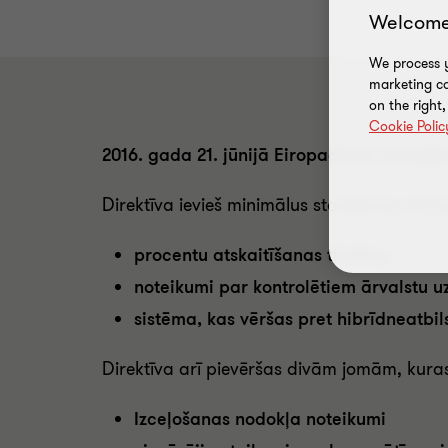
Welcome
We process y
marketing ca
on the right
Cookie Polic
2016. gada 21. jūnijā Eiropadome vienojā
Direktīva ievieš minimālus standartus trīs
procentu atskaitīšanas tiesības
noteikumi par kontrolētiem ārvalstu
sistēma, kas vēršas pret hibrīdneatbi
Direktīva arī pievēršas divām jomām, kura
Izceļošanas nodokļa noteikumi