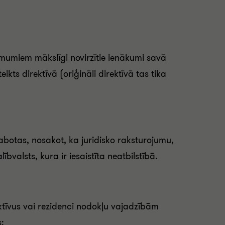
umiem mākslīgi novirzītie ienākumi savā
kts direktīvā (oriģināli direktīvā tas tika
 labotas, nosakot, ka juridisko raksturojumu,
valsts, kura ir iesaistīta neatbilstībā.
aktīvus vai rezidenci nodokļu vajadzībām
s: