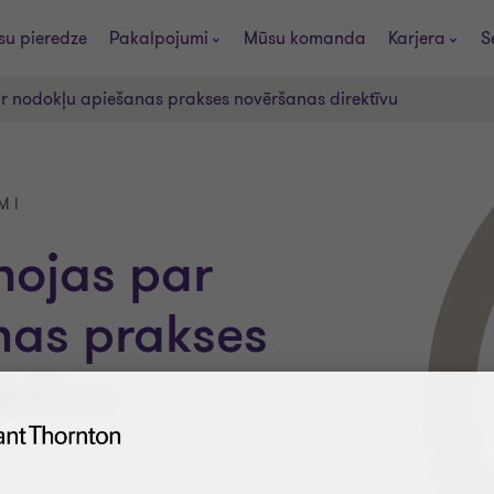
u pieredze
Pakalpojumi
Mūsu komanda
Karjera
S
r nodokļu apiešanas prakses novēršanas direktīvu
MI
nojas par
nas prakses
ktīvu