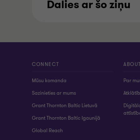
Dalies ar šo ziņu
CONNECT
ABOU
Mūsu komanda
Par m
Sazinieties ar mums
Atklātī
Grant Thornton Baltic Lietuvā
Digitāl
attīstī
Grant Thornton Baltic Igaunijā
Global Reach