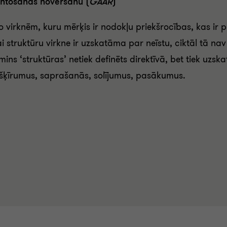
antošanas novēršanu (
GAAR
)
o virknēm, kuru mērķis ir nodokļu priekšrocības, kas i
ai struktūru virkne ir uzskatāma par neīstu, ciktāl tā n
ns ‘struktūras’ netiek definēts direktīvā, bet tiek uzskat
ešķīrumus, saprašanās, solījumus, pasākumus.