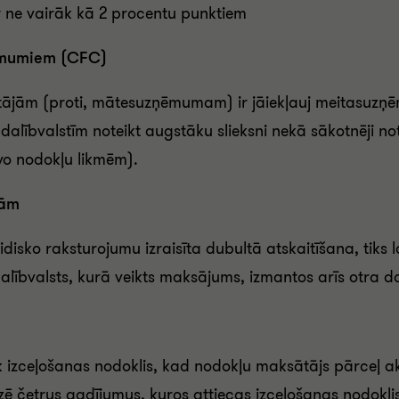
ar ne vairāk kā 2 procentu punktiem
ņēmumiem (CFC)
jām (proti, mātesuzņēmumam) ir jāiekļauj meitasuzņēm
lībvalstīm noteikt augstāku slieksni nekā sākotnēji notei
vo nodokļu likmēm).
bām
uridisko raksturojumu izraisīta dubultā atskaitīšana, tiks
ībvalsts, kurā veikts maksājums, izmantos arīs otra dalīb
iek izceļošanas nodoklis, kad nodokļu maksātājs pārceļ 
izē četrus gadījumus, kuros attiecas izceļošanas nodokli