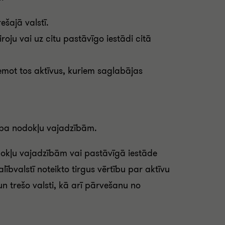
ešajā valstī.
oju vai uz citu pastāvīgo iestādi citā
ņemot tos aktīvus, kuriem saglabājas
tība nodokļu vajadzībām.
nodokļu vajadzībām vai pastāvīgā iestāde
ībvalstī noteikto tirgus vērtību par aktīvu
n trešo valsti, kā arī pārvešanu no