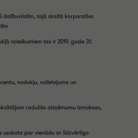
 dalībvalstīm, tajā skaitā korporatīvo
stīm
okļā noteikumiem tas ir 2019. gada 31.
ocentu, nodokļu, nolietojuma un
u maksātājam radušās aizņēmumu izmaksas,
s uzskata par vienādu ar līdzvērtīgo