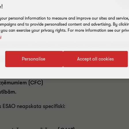
!
our personal information to measure and improve our sites and service, 
mpaigns and to provide personalised content and advertising. By clicki
, you can exercise your privacy rights. For more information see our priv
y
s par nodokļu apiešanas novēršanas direktīvu, kas par
 jomās, pie kurām strādā Ekonomiskās sadarbības un att
Personalise
Accept all cookies
 uzņēmumiem (CFC)
lstībām
.
s ESAO neapskata specifiski: