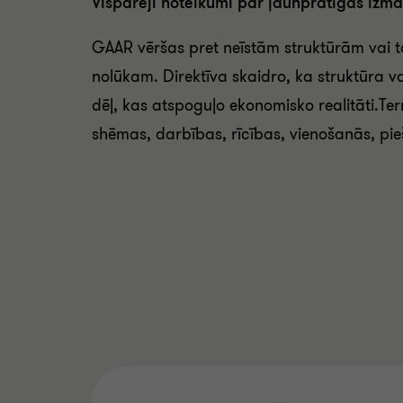
Vispārēji noteikumi par ļaunprātīgas izm
GAAR vēršas pret neīstām struktūrām vai t
nolūkam. Direktīva skaidro, ka struktūra v
dēļ, kas atspoguļo ekonomisko realitāti.Termi
shēmas, darbības, rīcības, vienošanās, pi