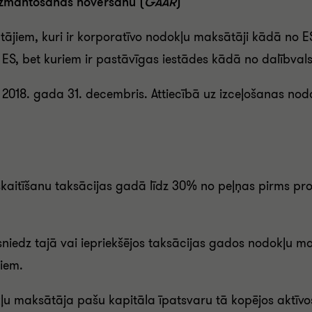
 izmantošanas novēršanu (
GAAR
)
tājiem, kuri ir korporatīvo nodokļu maksātāji kādā no ES
 ES, bet kuriem ir pastāvīgas iestādes kādā no dalībval
ir 2018. gada 31. decembris. Attiecībā uz izceļošanas nod
skaitīšanu taksācijas gadā līdz 30% no peļņas pirms pr
rsniedz tajā vai iepriekšējos taksācijas gados nodokļ
iem.
kļu maksātāja pašu kapitāla īpatsvaru tā kopējos aktīvo