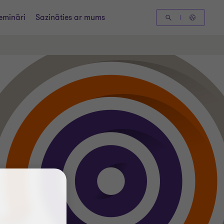
emināri
Sazināties ar mums