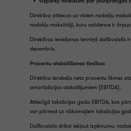
vispārēji noteikumi par ļaunprātīgas
Direktīva attiecas uz visiem nodokļu maksā
nodokļu maksātāji, kuru rezidence ir ārpus
Direktīvas ieviešanas termiņš dalībvalstīs 
decembris.
Procentu atskaitīšanas tiesības
Direktīva ierobežo neto procentu likmes at
amortizācijas atskaitījumiem (EBITDA).
Attiecīgā taksācijas gada EBITDA, kas pā
var pārnest uz nākamajiem taksācijas gad
Dalībvalstis drīkst iekļaut izņēmumu: nodo