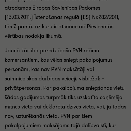
atrodamas Eiropas Savienības Padomes
(15.03.2011.) Īstenošanas regulā (ES) Nr.282/2011,
tās 7. pantā, uz kuru ir atsauce arī Pievienotās
vērtības nodokļa likumā.
Jaunā kārtība paredz īpašu PVN režīmu
komersantiem, kas vēlas sniegt pakalpojumus
personām, kas nav PVN maksātāji vai
saimnieciskās darbības veicēji, visbiežāk –
privātpersonas. Par pakalpojuma sniegšanas vietu
šādos gadījumos turpmāk tiks uzskatīta saņēmēja
mītnes vieta vai deklarētā dzīves vieta, vai, ja tādas
nav, uzturēšanās vieta. PVN par šiem
pakalpojumiem maksājams tajā dalībvalstī, kur