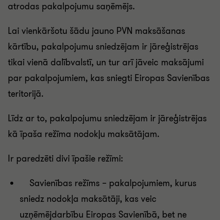
atrodas pakalpojumu saņēmējs.
Lai vienkāršotu šādu jauno PVN maksāšanas
kārtību, pakalpojumu sniedzējam ir jāreģistrējas
tikai vienā dalībvalstī, un tur arī jāveic maksājumi
par pakalpojumiem, kas sniegti Eiropas Savienības
teritorijā.
Līdz ar to, pakalpojumu sniedzējam ir jāreģistrējas
kā īpaša režīma nodokļu maksātājam.
Ir paredzēti divi īpašie režīmi:
Savienības režīms – pakalpojumiem, kurus
sniedz nodokļa maksātāji, kas veic
uzņēmējdarbību Eiropas Savienībā, bet ne