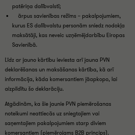
patēriņa dalībvalstī;
ārpus savienības režīms – pakalpojumiem,
kurus ES dalībvalstu personām sniedz nodokļa
maksātāji, kas neveic uzņēmējdarbību Eiropas
Savienībā.
Līdz ar jauno kārtību ieviesta arī jauna PVN
deklarēšanas un maksāšanas kārtība, kā arī
informācija, kāda komersantiem jāapkopo, lai
aizpildītu šo deklarāciju.
Atgādinām, ka šie jaunie PVN piemērošanas
noteikumi neattiecās uz sniegtajiem vai
saņemtajiem pakalpojumiem starp diviem
komersantiem (piemērojams B2B princips).