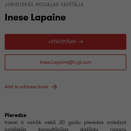
JURIDISKĀS NODAĻAS VADĪTĀJA
Inese Lapaine
+37167217569
Add to address book
Pieredze
Inesei ir vairāk nekā 20 gadu pieredze sniedzot
juridiskās konsultācijas dažādu nozaru