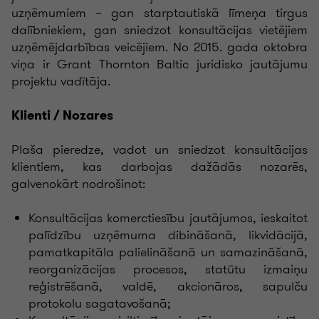
uzņēmumiem – gan starptautiskā līmeņa tirgus
dalībniekiem, gan sniedzot konsultācijas vietējiem
uzņēmējdarbības veicējiem. No 2015. gada oktobra
viņa ir Grant Thornton Baltic juridisko jautājumu
projektu vadītāja.
Klienti / Nozares
Plaša pieredze, vadot un sniedzot konsultācijas
klientiem, kas darbojas dažādās nozarēs,
galvenokārt
nodrošinot:
Konsultācijas komerctiesību jautājumos, ieskaitot
palīdzību uzņēmuma dibināšanā, likvidācijā,
pamatkapitāla palielināšanā un samazināšanā,
reorganizācijas procesos, statūtu izmaiņu
reģistrēšanā, valdē, akcionāros, sapulču
protokolu sagatavošanā;