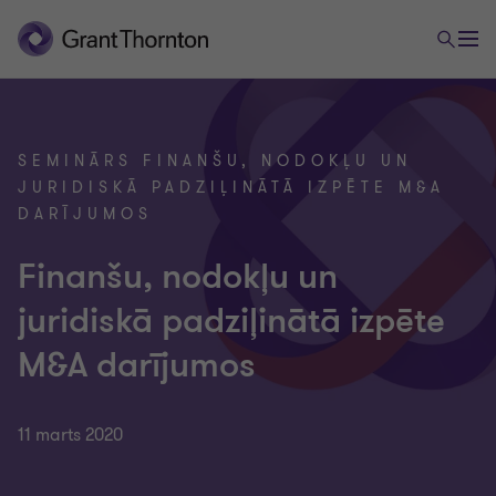
SEMINĀRS FINANŠU, NODOKĻU UN
JURIDISKĀ PADZIĻINĀTĀ IZPĒTE M&A
DARĪJUMOS
Finanšu, nodokļu un
juridiskā padziļinātā izpēte
M&A darījumos
11 marts 2020