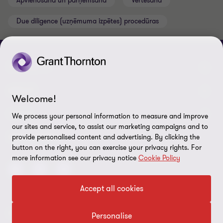
Apvienošana un pārņemšana
Vērtēšana
Due diligence (uzņēmuma izpētes) procedūras
CONNECT
Mūsu komanda
ABOUT
Welcome!
Sazinieties ar mums
Par mums
LEGAL
We process your personal information to measure and improve
our sites and service, to assist our marketing campaigns and to
Grant Thornton Baltic Lietuvā
Atklātības ziņojumi
Privātuma politika
SEKO MUMS
provide personalised content and advertising. By clicking the
button on the right, you can exercise your privacy rights. For
Grant Thornton Baltic Igaunijā
Digitālo prasmju attīstība
Likumība
more information see our privacy notice
Cookie Policy
Global Reach
CV Pretendentu apstrādes politika
Accept all cookies
Drošības prasības piegādātājiem
© 2026 Grant Thornton Baltic SIA – Visas tiesības ir aizsargātas
Personalise
Lapas karte