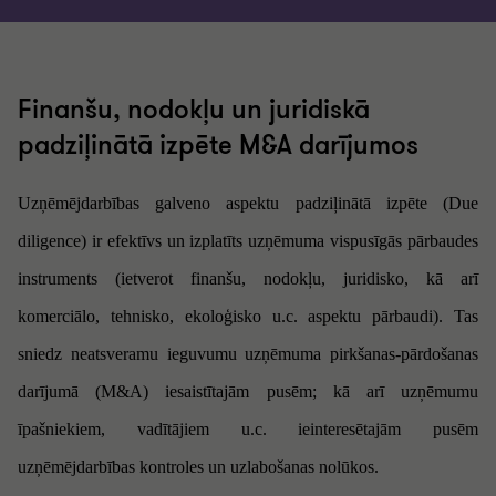
Finanšu, nodokļu un juridiskā
padziļinātā izpēte M&A darījumos
Uzņēmējdarbības galveno aspektu padziļinātā izpēte (Due
diligence) ir efektīvs un izplatīts uzņēmuma vispusīgās pārbaudes
instruments (ietverot finanšu, nodokļu, juridisko, kā arī
komerciālo, tehnisko, ekoloģisko u.c. aspektu pārbaudi). Tas
sniedz neatsveramu ieguvumu uzņēmuma pirkšanas-pārdošanas
darījumā (M&A) iesaistītajām pusēm; kā arī uzņēmumu
īpašniekiem, vadītājiem u.c. ieinteresētajām pusēm
uzņēmējdarbības kontroles un uzlabošanas nolūkos.