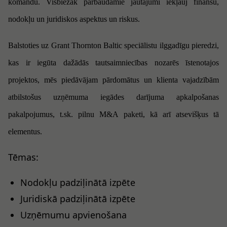
komandu. Visbiežāk pārbaudāmie jautājumi iekļauj
finanšu,
nodokļu
un
juridiskos
aspektus un riskus.
Balstoties uz Grant Thornton Baltic speciālistu ilggadīgu pieredzi,
kas ir iegūta dažādās tautsaimniecības nozarēs īstenotajos
projektos, mēs piedāvājam pārdomātus un klienta vajadzībām
atbilstošus uzņēmuma iegādes darījuma apkalpošanas
pakalpojumus, t.sk. pilnu M&A paketi, kā arī atsevišķus tā
elementus.
Tēmas:
Nodokļu padziļinātā izpēte
​Juridiskā padziļinātā izpēte
​Uzņēmumu apvienošana