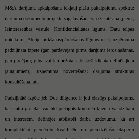
M&A darījuma apkalpošana iekļauj plašu pakalpojumu spektru:
darījuma dokumentu projektu sagatavošana vai izskatīšana (piem.,
Ieinteresētības vēstule, Konfidencialitātes līgums, Datu telpas
noteikumi, Akciju pirkšanas/pārdošanas līgums u.c.); uzņēmuma
padziļinātā izpēte (gan pārdevējam pirms darījuma ierosināšanas,
gan pircējam; pilna vai ierobežota, atbilstoši klienta definētajiem
jautājumiem); uzņēmuma novērtēšana; darījuma struktūras
konsultēšana, utt.
Padziļinātā izpēte jeb
Due diligence
ir ļoti elastīgs pakalpojums,
kas katrā projektā var tikt pielāgots konkrētā klienta vajadzībām
un interesēm, definējot atbilstoši darba uzdevumu, kā arī
komplektējot piemērotu kvalificētu un pieredzējušu ekspertu