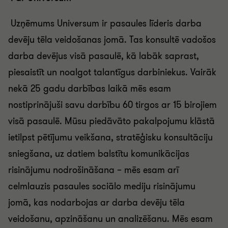
Uzņēmums Universum ir pasaules līderis darba
devēju tēla veidošanas jomā. Tas konsultē vadošos
darba devējus visā pasaulē, kā labāk saprast,
piesaistīt un noalgot talantīgus darbiniekus. Vairāk
nekā 25 gadu darbības laikā mēs esam
nostiprinājuši savu darbību 60 tirgos ar 15 birojiem
visā pasaulē. Mūsu piedāvāto pakalpojumu klāstā
ietilpst pētījumu veikšana, stratēģisku konsultāciju
sniegšana, uz datiem balstītu komunikācijas
risinājumu nodrošināšana – mēs esam arī
celmlauzis pasaules sociālo mediju risinājumu
jomā, kas nodarbojas ar darba devēju tēla
veidošanu, apzināšanu un analizēšanu. Mēs esam