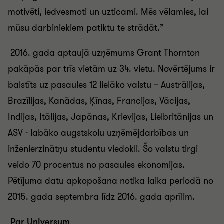
motivēti, iedvesmoti un uzticami. Mēs vēlamies, lai
mūsu darbiniekiem patiktu te strādāt.”
2016. gada aptaujā uzņēmums Grant Thornton
pakāpās par trīs vietām uz 34. vietu. Novērtējums ir
balstīts uz pasaules 12 lielāko valstu – Austrālijas,
Brazīlijas, Kanādas, Ķīnas, Francijas, Vācijas,
Indijas, Itālijas, Japānas, Krievijas, Lielbritānijas un
ASV - labāko augstskolu uzņēmējdarbības un
inženierzinātņu studentu viedokli. Šo valstu tirgi
veido 70 procentus no pasaules ekonomijas.
Pētījuma datu apkopošana notika laika periodā no
2015. gada septembra līdz 2016. gada aprīlim.
Par Universum