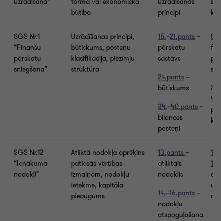
uzrādīšana”
forma vai ekonomiskā
uzrādīšanas
sai
būtība
principi
kla
SGS Nr.1
Uzrādīšanas principi,
15.
–
21.pants
–
5.
–
“Finanšu
būtiskums, posteņu
pārskatu
fin
pārskatu
klasifikācija, piezīmju
sastāvs
pār
sniegšana”
struktūra
str
24.pants
–
būtiskums
21.
40.
34.
–
40.pants
–
po
bilances
kla
posteņi
SGS Nr.12
Atliktā nodokļa aprēķins
13.pants
–
147
“Ienākuma
patiesās vērtības
atliktais
155
nodokļi”
izmaiņām, nodokļu
nodoklis
atl
ietekme, kapitāla
uzs
14.
–
16.pants
–
pieaugums
apr
nodokļu
atspoguļošana