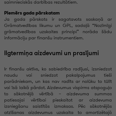
saimnieciskās darbības rezultātiem.
Piemērs gada pārskatam
Ja gada pārskats ir sagatavots saskaņā ar
Grāmatvedības likumu un GPL, sadaļā “Nozīmīgi
grāmatvedības uzskaites principi” norāda šādu
informāciju par finanšu instrumentiem.
Ilgtermiņa aizdevumi un prasījumi
Ir finanšu aktīvs, ko sabiedrība radījusi, izsniedzot
naudu vai sniedzot pakalpojumus tieši
parādniekam, un kas nav radīts ar nolūku to tūlīt
vai īsā laikā pārdot. Aizdevumus vispirms atspoguļo
to sākotnējā vērtībā – aizdevuma summas
patiesajai vērtībai pieskaitot ar aizdevuma
izsniegšanu saistītās izmaksas. Pēc sākotnējās
atzīšanas aizdevumus uzskaita to amortizētajā