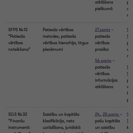
atklāšana
pat
pielikumā
vēr
me
SFPS Nr.13
Patiesās vērtības
27.pants
–
106
“Patiesās
metodes, patiesās
patiesās
112
vērtības
vērtības hierarhija, tirgus
vērtības
pat
noteikšana”
pieņēmumi
prasība
vēr
me
56.pants
–
patiesās
176
vērtības
183
informācijas
pat
atklāšana
vēr
hie
pie
SGS Nr.32
Saistību un kapitāla
24.
,
25.pants
–
91.
“Finanšu
klasifikācija, neto
pašu kapitāla
105
instrumenti:
uzrādīšana, juridiskā
un saistību
kap