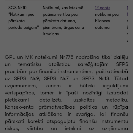
SGS Nr.10
Notikumi, kas ietekmē
12.pants
–
156
“Notikumi pēc
patieso vērtību pēc
notikumi pēc
164
pārskata
pārskata datuma,
bilances
no
perioda beigām”
piemēram, tirgus cenu
datuma
bil
izmaiņas
da
uzs
GPL un MK noteikumi Nr.775 nodrošina tikai daļēju
un tematisku atbilstību sarežģītajām SFPS
prasībām par finanšu instrumentiem, īpaši attiecībā
uz SFPS Nr.9, SFPS Nr.7 un SFPS Nr.13. Tātad
uzņēmumiem, kuriem ir būtiski ieguldījumi
vērtspapīros, tomēr ir īpaši nozīmīgi izstrādāt
pietiekami detalizētu uzskaites metodiku.
Konsekventa grāmatvedības politika un rūpīga
informācijas atklāšana ir svarīga, lai finanšu
pārskati korekti atspoguļotu finanšu instrumentu
riskus, vērtību un ietekmi uz uzņēmuma