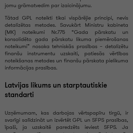
jomu grāmatvedim par izaicinājumu.
Tātad GPL noteikti tikai vispārējie principi, nevis
detalizētas metodes. Savukārt Ministru kabineta
(MK) noteikumi Nr.775 “Gada pārskatu un
konsolidēto gada pārskatu likuma piemērošanas
noteikumi” nosaka tehniskās prasības – detalizētu
finanšu instrumentu uzskaiti, patiesās vērtības
noteikšanas metodes un finanšu pārskata pielikuma
informācijas prasības.
Latvijas likums un starptautiskie
standarti
Uzņēmumam, kas darbojas vērtspapīru tirgū, ir
svarīgi salīdzināt un izvērtēt GPL un SFPS prasības,
īpaši, ja uzskaitē paredzēts ieviest SFPS. Ja