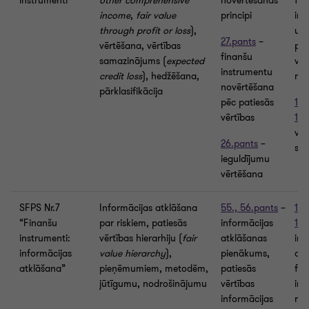
instrumenti”
other comprehensive
novērtēšanas
fin
income
,
fair value
principi
ins
through profit or loss
),
uzs
27.pants
–
vērtēšana, vērtības
pat
finanšu
samazinājums (
expected
vēr
instrumentu
credit loss
), hedžēšana,
not
novērtēšana
pārklasifikācija
pēc patiesās
118
vērtības
123
vēr
26.pants
–
sa
ieguldījumu
vērtēšana
SFPS Nr.7
Informācijas atklāšana
55.,
56.pants
–
173
“Finanšu
par riskiem, patiesās
informācijas
188
instrumenti:
vērtības hierarhiju (
fair
atklāšanas
inf
informācijas
value hierarchy
),
pienākums,
atk
atklāšana”
pieņēmumiem, metodēm,
patiesās
fin
jūtīgumu, nodrošinājumu
vērtības
ins
informācijas
ris