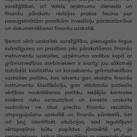
sarežģītībai, arī Valsts ieņēmumu dienesta un
finanšu pārskatu revīzijas prakse liecina par
paaugstinātām prasībām investīciju pārskatāmībai
un dokumentēšanai finanšu uzskaitē.
Ņemot vērā uzskaites sarežģītību, pieaugošo tirgus
svārstīgumu un prasības pēc pārskatāmas finanšu
instrumentu uzskaites, uzņēmuma vadībai kopā ar
grāmatvedības darbiniekiem ir svarīgi jau sākotnēji
izstrādāt kvalitatīvu un konsekventu grāmatvedības
uzskaites politiku, kas ietvertu gan skaidru finanšu
instrumentu klasifikāciju, gan atbilstošu patiesās
vērtības novērtēšanas politiku. Iekšējās kontroles
sistēma risku uzraudzībai un korekta uzskaite
nodrošina ne tikai precīzu finanšu rezultātu
atspoguļošanu uzskaitē un finanšu pārskatā, bet
arī ļauj identificēt situācijas, kad ieguldījumi
vērtspapīros būtu papildus jānovērtē un, ja
nepieciešams, laikus jākonsultējas ar pieredzējušiem