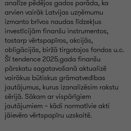
analīze pēdējos gados parāda, ka
arvien vairāk Latvijas uzņēmumu
izmanto brīvos naudas līdzekļus
investīcijām finanšu instrumentos,
tostarp vērtspapīros, akcijās,
obligācijās, biržā tirgotajos fondos u.c.
Šī tendence 2025.gada finanšu
pārskatu sagatavošanā aktualizē
vairākus būtiskus grāmatvedības
jautājumus, kurus izanalizēsim rakstu
sērijā. Sākam ar vispārīgiem
jautājumiem – kādi normatīvie akti
jāievēro vērtspapīru uzskaitē.