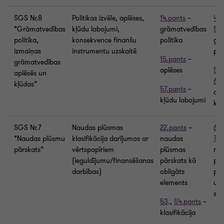
SGS Nr.8
Politikas izvēle, aplēses,
14.pants
–
44.
“Grāmatvedības
kļūdu labojumi,
grāmatvedības
54.
politika,
konsekvence finanšu
politika
gr
izmaiņas
instrumentu uzskaitē
pol
15.pants
–
grāmatvedības
aplēses
55.
aplēsēs un
60.
kļūdas”
57.pants
–
apl
kļūdu labojumi
kļū
SGS Nr.7
Naudas plūsmas
22.pants
–
61.
“Naudas plūsmu
klasifikācija darījumos ar
naudas
74.
pārskats”
vērtspapīriem
plūsmas
na
(ieguldījumu/finansēšanas
pārskats kā
pl
darbības)
obligāts
pār
elements
uzs
str
53
.,
54.pants
–
klasifikācija