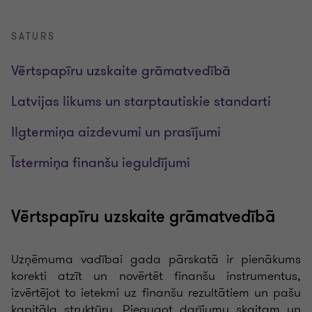
SATURS
Vērtspapīru uzskaite grāmatvedībā
Latvijas likums un starptautiskie standarti
Ilgtermiņa aizdevumi un prasījumi
Īstermiņa finanšu ieguldījumi
Vērtspapīru uzskaite grāmatvedībā
Uzņēmuma vadībai gada pārskatā ir pienākums
korekti atzīt un novērtēt finanšu instrumentus,
izvērtējot to ietekmi uz finanšu rezultātiem un pašu
kapitāla struktūru. Pieaugot darījumu skaitam un