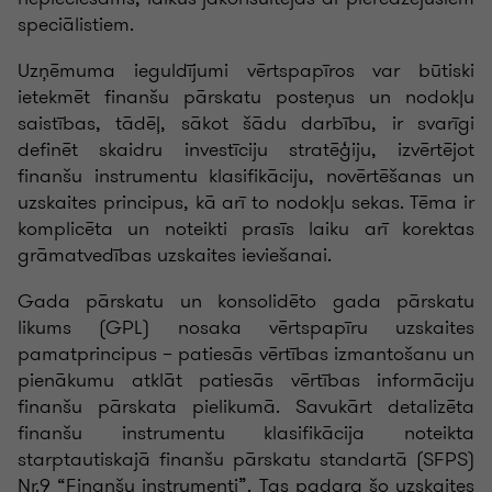
speciālistiem.
Uzņēmuma ieguldījumi vērtspapīros var būtiski
ietekmēt finanšu pārskatu posteņus un nodokļu
saistības, tādēļ, sākot šādu darbību, ir svarīgi
definēt skaidru investīciju stratēģiju, izvērtējot
finanšu instrumentu klasifikāciju, novērtēšanas un
uzskaites principus, kā arī to nodokļu sekas. Tēma ir
komplicēta un noteikti prasīs laiku arī korektas
grāmatvedības uzskaites ieviešanai.
Gada pārskatu un konsolidēto gada pārskatu
likums (GPL) nosaka vērtspapīru uzskaites
pamatprincipus – patiesās vērtības izmantošanu un
pienākumu atklāt patiesās vērtības informāciju
finanšu pārskata pielikumā. Savukārt detalizēta
finanšu instrumentu klasifikācija noteikta
starptautiskajā finanšu pārskatu standartā (SFPS)
Nr.9 “Finanšu instrumenti”. Tas padara šo uzskaites