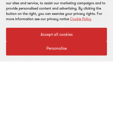
metodi.
our sites and service, to assist our marketing campaigns and to
provide personalised content and advertising. By clicking the
Pārdošanai pieejamie finanšu aktīvi ir finanšu aktīvi,
button on the right, you can exercise your privacy rights. For
kas nav izsniegtie aizdevumi, iekasējamie rēķini un
more information see our privacy notice
Cookie Policy
līdz termiņa beigām turētie ieguldījumi un tos var
pārdot, lai paaugstinātu likviditāti vai procentu
Accept all cookies
likmju, kursu un kapitāla vērtības pārmaiņu
gadījumos. Pārdošanai pieejamos finanšu aktīvus
Personalise
novērtē to patiesajā vērtībā, un vērtības izmaiņas to
rašanās periodā atzīst pašu kapitālā pārvērtēšanas
rezervju sastāvā. Ja pastāv objektīvas norādes par
aktīva vērtības samazināšanos, veido uzkrājumus
aktīva vērtības samazinājumam.
Īstermiņa finanšu ieguldījumi
Ir tirdzniecības nolūkos turētie finanšu aktīvi, kas
iegādāti vai radušies ar galveno mērķi – gūt peļņu