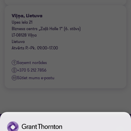
Viļņa, Lietuva
Upes iela 21
Biznesa centrs „Zaļā Halle 1“ (6. stāvs)
LT-08128 Viļņa
Lietuva
Atvērts P.–Pk. 09.00–17.00
Saņemt norādes
+370 5 212 7856
Sūtiet mums e-pastu
CONNECT