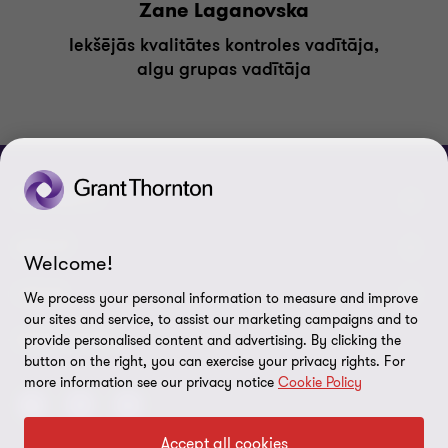
Zane Laganovska
Iekšējās kvalitātes kontroles vadītāja,
algu grupas vadītāja
CONNECT
Mūsu komanda
ABOUT
Welcome!
Sazinieties ar mums
Par mums
LEGAL
We process your personal information to measure and improve
our sites and service, to assist our marketing campaigns and to
Grant Thornton Baltic Lietuvā
Atklātības ziņojumi
Privātuma politika
SEKO MUMS
provide personalised content and advertising. By clicking the
button on the right, you can exercise your privacy rights. For
Grant Thornton Baltic Igaunijā
Digitālo prasmju attīstība
Likumība
more information see our privacy notice
Cookie Policy
Global Reach
CV Pretendentu apstrādes politika
Accept all cookies