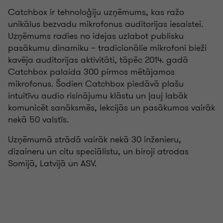
Catchbox ir tehnoloģiju uzņēmums, kas ražo
unikālus bezvadu mikrofonus auditorijas iesaistei.
Uzņēmums radies no idejas uzlabot publisku
pasākumu dinamiku – tradicionālie mikrofoni bieži
kavēja auditorijas aktivitāti, tāpēc 2014. gadā
Catchbox palaida 300 pirmos mētājamos
mikrofonus. Šodien Catchbox piedāvā plašu
intuitīvu audio risinājumu klāstu un ļauj labāk
komunicēt sanāksmēs, lekcijās un pasākumos vairāk
nekā 50 valstīs.
Uzņēmumā strādā vairāk nekā 30 inženieru,
dizaineru un citu speciālistu, un biroji atrodas
Somijā, Latvijā un ASV.