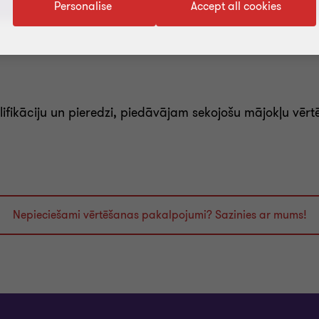
Personalise
Accept all cookies
ifikāciju un pieredzi, piedāvājam sekojošu mājokļu vē
Nepieciešami vērtēšanas pakalpojumi? Sazinies ar mums!