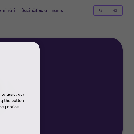
emināri
Sazināties ar mums
to assist our
ng the button
acy notice