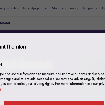
u pieredze
Pakalpojumi
Mūsu komanda
Karjera
S
rtēšana
rtēšana
!
our personal information to measure and improve our sites and service, 
mpaigns and to provide personalised content and advertising. By clicki
, you can exercise your privacy rights. For more information see our priv
y