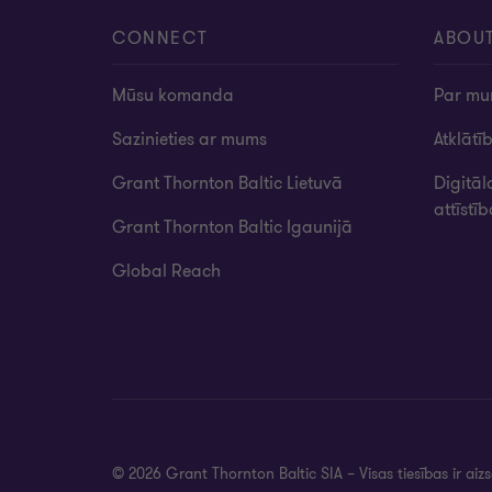
CONNECT
ABOU
Mūsu komanda
Par m
Sazinieties ar mums
Atklātī
Grant Thornton Baltic Lietuvā
Digitāl
attīstī
Grant Thornton Baltic Igaunijā
Global Reach
© 2026 Grant Thornton Baltic SIA – Visas tiesības ir aiz