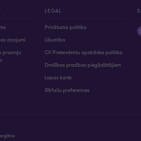
T
LEGAL
S
ums
Privātuma politika
bas ziņojumi
Likumība
o prasmju
CV Pretendentu apstrādes politika
ba
Drošības prasības piegādātājiem
Lapas karte
Sīkfailu preferences
sargātas