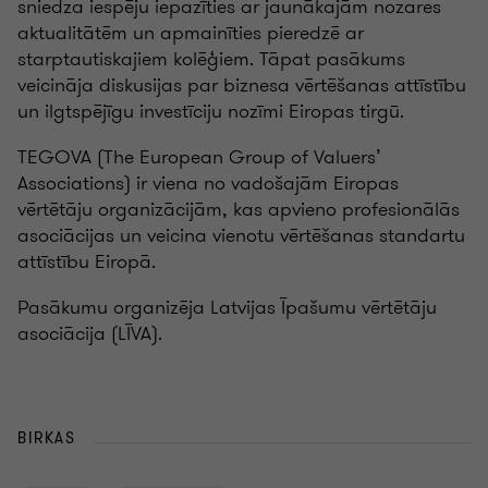
sniedza iespēju iepazīties ar jaunākajām nozares
aktualitātēm un apmainīties pieredzē ar
starptautiskajiem kolēģiem. Tāpat pasākums
veicināja diskusijas par biznesa vērtēšanas attīstību
un ilgtspējīgu investīciju nozīmi Eiropas tirgū.
TEGOVA (The European Group of Valuers’
Associations) ir viena no vadošajām Eiropas
vērtētāju organizācijām, kas apvieno profesionālās
asociācijas un veicina vienotu vērtēšanas standartu
attīstību Eiropā.
Pasākumu organizēja Latvijas Īpašumu vērtētāju
asociācija (LĪVA).
BIRKAS