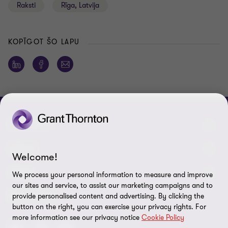
Raksti
Rīga, Latvija
KOPĪGOT ŠO LAPU
CONNECT
Mūsu komanda
ABOUT
Welcome!
Sazinieties ar mums
Par mums
LEGAL
We process your personal information to measure and improve
our sites and service, to assist our marketing campaigns and to
Grant Thornton Baltic Lietuvā
Atklātības ziņojumi
Privātuma politika
SEKO MUMS
provide personalised content and advertising. By clicking the
button on the right, you can exercise your privacy rights. For
Grant Thornton Baltic Igaunijā
Digitālo prasmju attīstība
Likumība
more information see our privacy notice
Cookie Policy