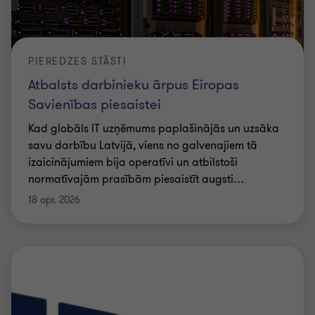
PIEREDZES STĀSTI
Atbalsts darbinieku ārpus Eiropas
Savienības piesaistei
Kad globāls IT uzņēmums paplašinājās un uzsāka
savu darbību Latvijā, viens no galvenajiem tā
izaicinājumiem bija operatīvi un atbilstoši
normatīvajām prasībām piesaistīt augsti
…
18 apr. 2026