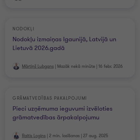
NODOKĻI
Nodokļu izmaiņas Igaunijā, Latvijā un
Lietuvā 2026.gadā
Mārtiņš Lubgans
|
Mazāk nekā minūte
|
16 febr. 2026
GRĀMATVEDĪBAS PAKALPOJUMI
Pieci uzņēmuma ieguvumi izvēloties
grāmatvedības ārpakalpojumu
Raitis Logins
|
2 min. lasīšanas
|
27 aug. 2025