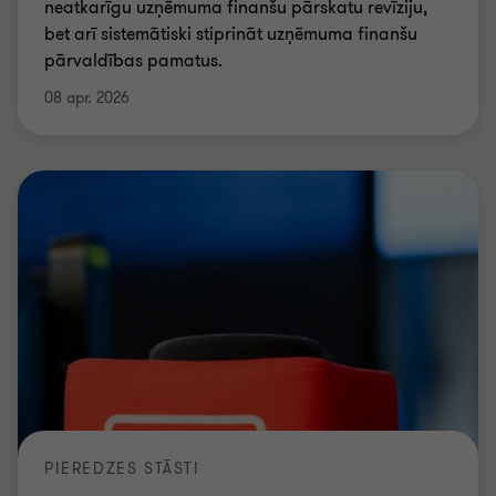
neatkarīgu uzņēmuma finanšu pārskatu revīziju,
bet arī sistemātiski stiprināt uzņēmuma finanšu
pārvaldības pamatus.
08 apr. 2026
PIEREDZES STĀSTI