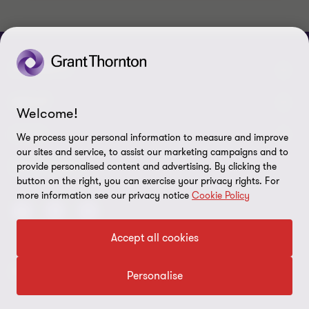
CONNECT
Mūsu komanda
ABOUT
Welcome!
Sazinieties ar mums
Par mums
LEGAL
We process your personal information to measure and improve
our sites and service, to assist our marketing campaigns and to
Grant Thornton Baltic Lietuvā
Atklātības ziņojumi
Privātuma politika
SEKO MUMS
provide personalised content and advertising. By clicking the
button on the right, you can exercise your privacy rights. For
Grant Thornton Baltic Igaunijā
Digitālo prasmju attīstība
Likumība
more information see our privacy notice
Cookie Policy
Global Reach
CV Pretendentu apstrādes politika
Accept all cookies
Drošības prasības piegādātājiem
© 2026 Grant Thornton Baltic SIA – Visas tiesības ir aizsargātas
Personalise
Lapas karte
Sīkfailu preferences