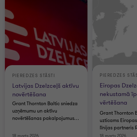
PIEREDZES STĀ
PIEREDZES STĀSTI
Eiropas Dzelzc
Latvijas Dzelzceļš aktīvu
nekustamā ī
novērtēšana
vērtēšana
Grant Thornton Baltic sniedza
uzņēmumu un aktīvu
Grant Thornton Ba
novērtēšanas pakalpojumus
…
uzticams Eiropas
līnijas partneris 
18 marts 2026
18 marts 2026