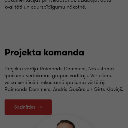
dokumentācijas pilnveidošanai, uzlabojot datu
kvalitāti un caurspīdīgumu nākotnē.
Projekta komanda
Projektu vadīja Raimonds Dommers, Nekustamā
īpašuma vērtēšanas grupas vadītājs. Vērtēšanu
veica sertificēti nekustamā īpašuma vērtētāji
Raimonds Dommers, Andris Gusārs un Ģirts Kļaviņš.
Sazināties