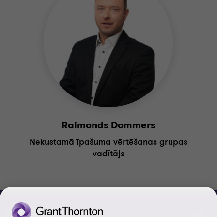
Raimonds Dommers
Nekustamā īpašuma vērtēšanas grupas
vadītājs