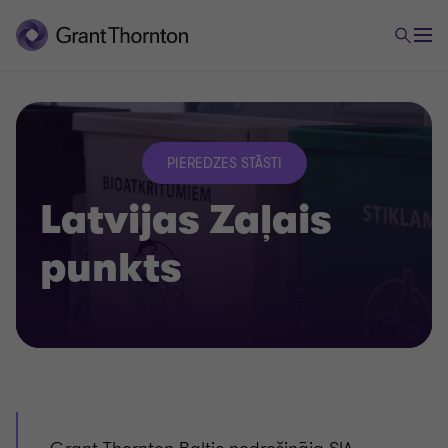
PIEREDZES STĀSTI
Latvijas Zaļais
punkts