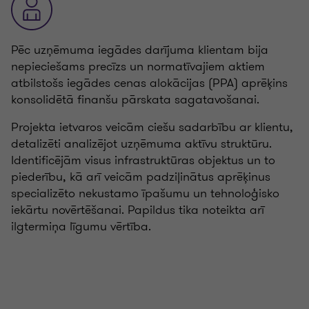
Pēc uzņēmuma iegādes darījuma klientam bija
nepieciešams precīzs un normatīvajiem aktiem
atbilstošs iegādes cenas alokācijas (PPA) aprēķins
konsolidētā finanšu pārskata sagatavošanai.
Projekta ietvaros veicām ciešu sadarbību ar klientu,
detalizēti analizējot uzņēmuma aktīvu struktūru.
Identificējām visus infrastruktūras objektus un to
piederību, kā arī veicām padziļinātus aprēķinus
specializēto nekustamo īpašumu un tehnoloģisko
iekārtu novērtēšanai. Papildus tika noteikta arī
ilgtermiņa līgumu vērtība.