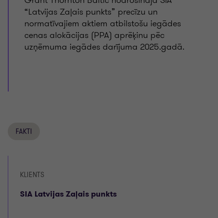
Grant Thornton Baltic nodrošināja SIA
“Latvijas Zaļais punkts” precīzu un
normatīvajiem aktiem atbilstošu iegādes
cenas alokācijas (PPA) aprēķinu pēc
uzņēmuma iegādes darījuma 2025.gadā.
FAKTI
KLIENTS
SIA Latvijas Zaļais punkts