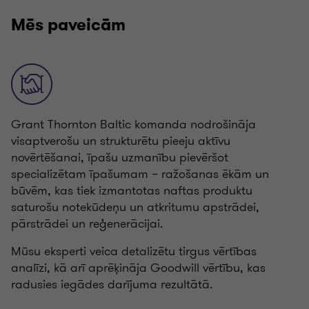
Mēs paveicām
Grant Thornton Baltic komanda nodrošināja
visaptverošu un strukturētu pieeju aktīvu
novērtēšanai, īpašu uzmanību pievēršot
specializētam īpašumam – ražošanas ēkām un
būvēm, kas tiek izmantotas naftas produktu
saturošu notekūdeņu un atkritumu apstrādei,
pārstrādei un reģenerācijai.
Mūsu eksperti veica detalizētu tirgus vērtības
analīzi, kā arī aprēķināja Goodwill vērtību, kas
radusies iegādes darījuma rezultātā.